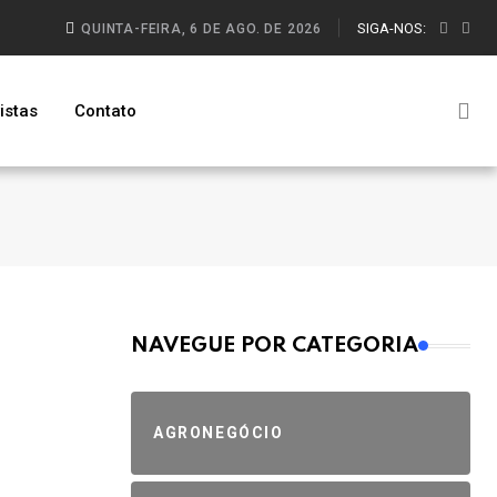
SIGA-NOS:
QUINTA-FEIRA, 6 DE AGO. DE 2026
istas
Contato
MAIS VISTOS
NAVEGUE POR CATEGORIA
AGRONEGÓCIO