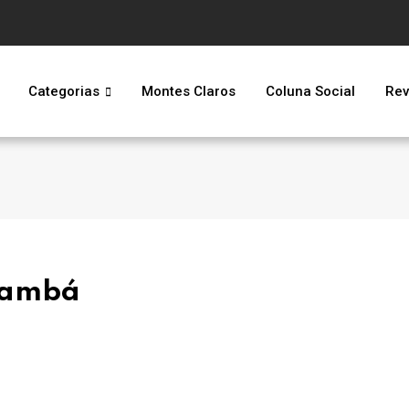
Categorias
Montes Claros
Coluna Social
Rev
inambá