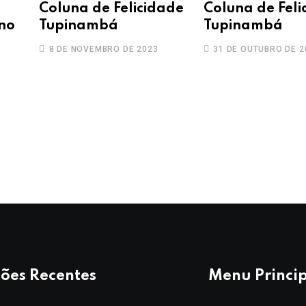
Coluna de Felicidade
Coluna de Feli
no
Tupinambá
Tupinambá
8 DE NOVEMBRO DE 2023
31 DE OUTUBRO DE 2
ões Recentes
Menu Princi