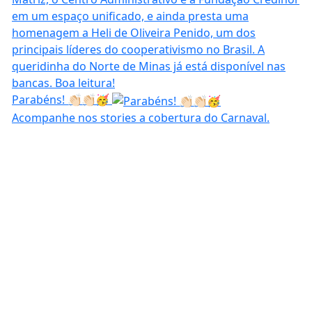
Parabéns! 👏🏻👏🏻🥳
Acompanhe nos stories a cobertura do Carnaval.