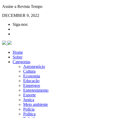
Assine a Revista Tempo
DECEMBER 9, 2022
Siga-nos:
Home
Sobre
Categorias
Agronegócio
Cultura
Economia
Educação
Empregos
Entretenimento
Esporte
Justiça
Meio ambiente
Polícia
Política