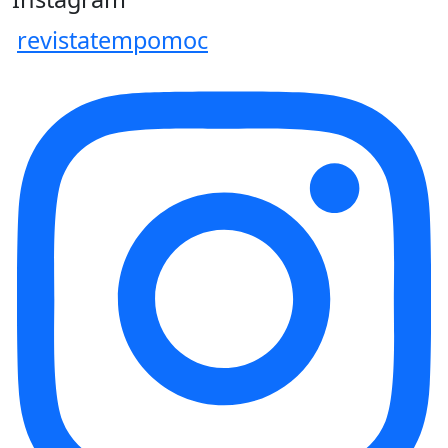
revistatempomoc