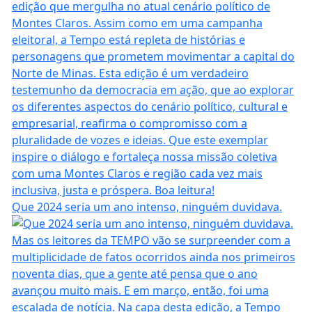
Que 2024 seria um ano intenso, ninguém duvidava.