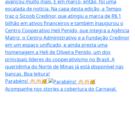
Parabéns! 👏🏻👏🏻🥳
Acompanhe nos stories a cobertura do Carnaval.