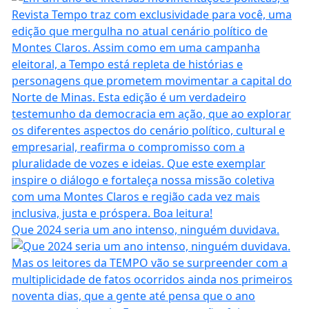
Que 2024 seria um ano intenso, ninguém duvidava.