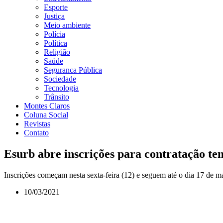
Esporte
Justiça
Meio ambiente
Polícia
Política
Religião
Saúde
Seguranca Pública
Sociedade
Tecnologia
Trânsito
Montes Claros
Coluna Social
Revistas
Contato
Esurb abre inscrições para contratação t
Inscrições começam nesta sexta-feira (12) e seguem até o dia 17 de m
10/03/2021