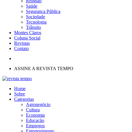
Religião
Saúde
Seguranca Pública
Sociedade
Tecnologia
Trânsito
Montes Claros
Coluna Social
Revistas
Contato
ASSINE A REVISTA TEMPO
Home
Sobre
Categorias
Agronegócio
Cultura
Economia
Educação
Empregos
Entretenimento