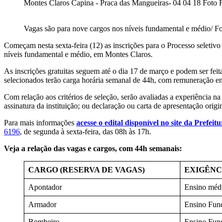
Montes Claros Capina - Praca das Mangueiras- 04 04 18 Foto 
Vagas são para nove cargos nos níveis fundamental e médio/ F
Começam nesta sexta-feira (12) as inscrições para o Processo selet
níveis fundamental e médio, em Montes Claros.
As inscrições gratuitas seguem até o dia 17 de março e podem ser feit
selecionados terão carga horária semanal de 44h, com remuneração e
Com relação aos critérios de seleção, serão avaliadas a experiência n
assinatura da instituição; ou declaração ou carta de apresentação orig
Para mais informações
acesse o edital disponível no site da Prefe
6196
, de segunda à sexta-feira, das 08h às 17h.
Veja a relação das vagas e cargos, com 44h semanais:
CARGO (RESERVA DE VAGAS)
EXIGÊNC
Apontador
Ensino médi
Armador
Ensino Fund
Bombeiro
Ensino Fund