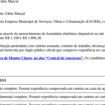
Fabio Marcal
oto: Fábio Marçal
ivo da Empresa Municipal de Serviços, Obras e Urbanização (ESURB), co
as através do preenchimento do formulário eletrônico disponível no site 
ntre R$ 1.100 e R$ 1.896,36.
a função pretendida com carteira assinada; contrato de trabalho; declar
inal fornecida por órgão público oficial que comprove experiência no ca
itura de Montes Claros, na aba “Central de concursos”.
Os candidato
IAS
o completo. Possuir experiência comprovada em carteira ou carta de a
amental completo. Possuir experiência comprovada em carteira ou cart
amental completo. Possuir experiência comprovada em carteira ou cart