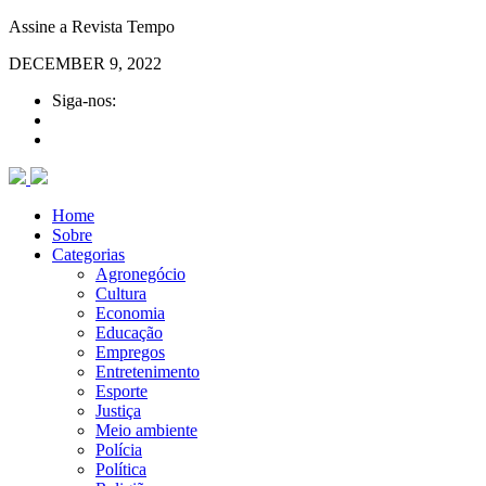
Assine a Revista Tempo
DECEMBER 9, 2022
Siga-nos:
Home
Sobre
Categorias
Agronegócio
Cultura
Economia
Educação
Empregos
Entretenimento
Esporte
Justiça
Meio ambiente
Polícia
Política