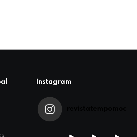
pal
Instagram
revistatempomoc
po