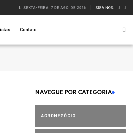
SIGA-NOS:
SEXTA-FEIRA, 7 DE AGO. DE 2026
istas
Contato
MAIS VISTOS
NAVEGUE POR CATEGORIA
AGRONEGÓCIO