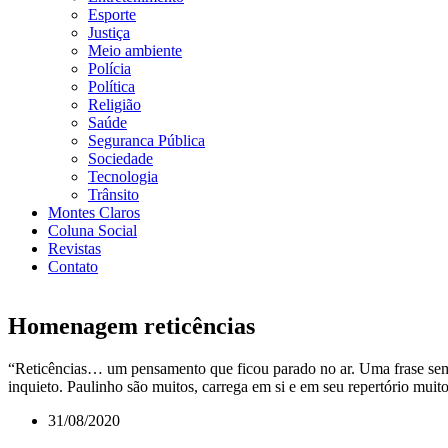
Esporte
Justiça
Meio ambiente
Polícia
Política
Religião
Saúde
Seguranca Pública
Sociedade
Tecnologia
Trânsito
Montes Claros
Coluna Social
Revistas
Contato
Homenagem reticências
“Reticências… um pensamento que ficou parado no ar. Uma frase sem 
inquieto. Paulinho são muitos, carrega em si e em seu repertório m
31/08/2020