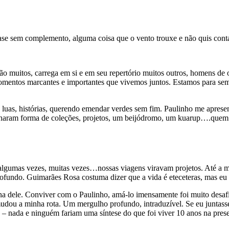
se sem complemento, alguma coisa que o vento trouxe e não quis cont
 são muitos, carrega em si e em seu repertório muitos outros, homens 
mentos marcantes e importantes que vivemos juntos. Estamos para sempr
uas, histórias, querendo emendar verdes sem fim. Paulinho me apresento
nharam forma de coleções, projetos, um beijódromo, um kuarup….quem 
lgumas vezes, muitas vezes…nossas viagens viravam projetos. Até a 
ofundo. Guimarães Rosa costuma dizer que a vida é eteceteras, mas eu
a dele. Conviver com o Paulinho, amá-lo imensamente foi muito desafia
mudou a minha rota. Um mergulho profundo, intraduzível. Se eu junta
– nada e ninguém fariam uma síntese do que foi viver 10 anos na prese