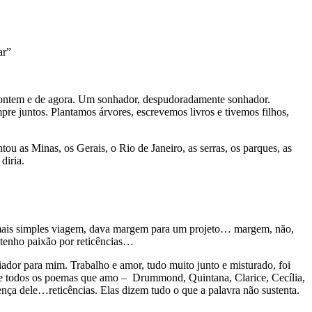
ar”
de ontem e de agora. Um sonhador, despudoradamente sonhador.
e juntos. Plantamos árvores, escrevemos livros e tivemos filhos,
u as Minas, os Gerais, o Rio de Janeiro, as serras, os parques, as
diria.
mais simples viagem, dava margem para um projeto… margem, não,
 tenho paixão por reticências…
dor para mim. Trabalho e amor, tudo muito junto e misturado, foi
sse todos os poemas que amo – Drummond, Quintana, Clarice, Cecília,
nça dele…reticências. Elas dizem tudo o que a palavra não sustenta.