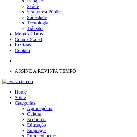
Religião
Saúde
Seguranca Pública
Sociedade
Tecnologia
Trânsito
Montes Claros
Coluna Social
Revistas
Contato
ASSINE A REVISTA TEMPO
Home
Sobre
Categorias
Agronegócio
Cultura
Economia
Educação
Empregos
Entretenimento