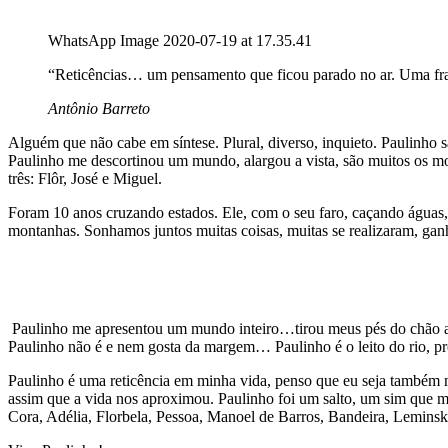
WhatsApp Image 2020-07-19 at 17.35.41
“Reticências… um pensamento que ficou parado no ar. Uma fra
Antônio Barreto
Alguém que não cabe em síntese. Plural, diverso, inquieto. Paulinho
Paulinho me descortinou um mundo, alargou a vista, são muitos os mo
três: Flôr, José e Miguel.
Foram 10 anos cruzando estados. Ele, com o seu faro, caçando águas, l
montanhas. Sonhamos juntos muitas coisas, muitas se realizaram, ga
Paulinho me apresentou um mundo inteiro…tirou meus pés do chão a
Paulinho não é e nem gosta da margem… Paulinho é o leito do rio, pr
Paulinho é uma reticência em minha vida, penso que eu seja também n
assim que a vida nos aproximou. Paulinho foi um salto, um sim que 
Cora, Adélia, Florbela, Pessoa, Manoel de Barros, Bandeira, Leminsk 