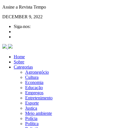
Assine a Revista Tempo
DECEMBER 9, 2022
Siga-nos:
Home
Sobre
Categorias
Agronegócio
Cultura
Economia
Educação
Empregos
Entretenimento
Esporte
Justiça
Meio ambiente
Polícia
Política