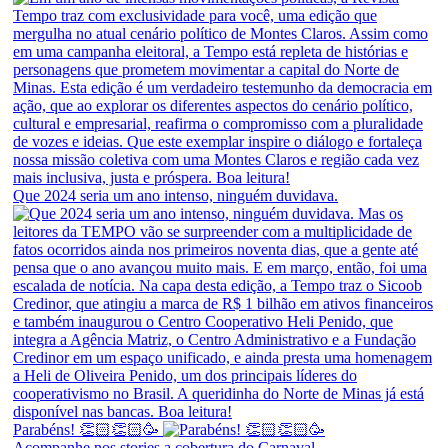
Que 2024 seria um ano intenso, ninguém duvidava.
Parabéns! 👏🏻👏🏻🥳
Acompanhe nos stories a cobertura do Carnaval.