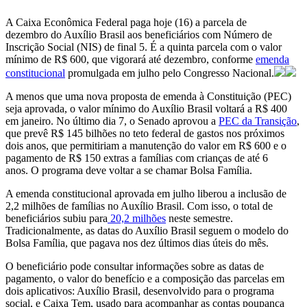
A Caixa Econômica Federal paga hoje (16) a parcela de
dezembro do Auxílio Brasil aos beneficiários com Número de
Inscrição Social (NIS) de final 5. É a quinta parcela com o valor
mínimo de R$ 600, que vigorará até dezembro, conforme
emenda
constitucional
promulgada em julho pelo Congresso Nacional.
A menos que uma nova proposta de emenda à Constituição (PEC)
seja aprovada, o valor mínimo do Auxílio Brasil voltará a R$ 400
em janeiro. No último dia 7, o Senado aprovou a
PEC da Transição
,
que prevê R$ 145 bilhões no teto federal de gastos nos próximos
dois anos, que permitiriam a manutenção do valor em R$ 600 e o
pagamento de R$ 150 extras a famílias com crianças de até 6
anos. O programa deve voltar a se chamar Bolsa Família.
A emenda constitucional aprovada em julho liberou a inclusão de
2,2 milhões de famílias no Auxílio Brasil. Com isso, o total de
beneficiários subiu para
20,2 milhões
neste semestre.
Tradicionalmente, as datas do Auxílio Brasil seguem o modelo do
Bolsa Família, que pagava nos dez últimos dias úteis do mês.
O beneficiário pode consultar informações sobre as datas de
pagamento, o valor do benefício e a composição das parcelas em
dois aplicativos: Auxílio Brasil, desenvolvido para o programa
social, e Caixa Tem, usado para acompanhar as contas poupança