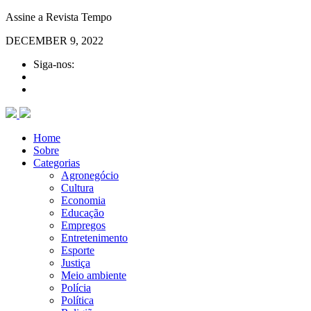
Assine a Revista Tempo
DECEMBER 9, 2022
Siga-nos:
Home
Sobre
Categorias
Agronegócio
Cultura
Economia
Educação
Empregos
Entretenimento
Esporte
Justiça
Meio ambiente
Polícia
Política