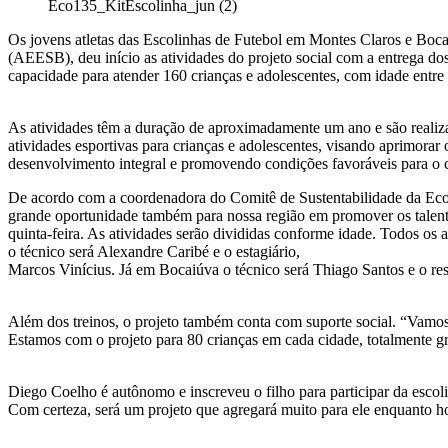
Eco135_KitEscolinha_jun (2)
Os jovens atletas das Escolinhas de Futebol em Montes Claros e Boca
(AEESB), deu início as atividades do projeto social com a entrega dos
capacidade para atender 160 crianças e adolescentes, com idade entre
As atividades têm a duração de aproximadamente um ano e são realiz
atividades esportivas para crianças e adolescentes, visando aprimorar 
desenvolvimento integral e promovendo condições favoráveis para o 
De acordo com a coordenadora do Comitê de Sustentabilidade da Eco1
grande oportunidade também para nossa região em promover os talentos
quinta-feira. As atividades serão divididas conforme idade. Todos os 
o técnico será Alexandre Caribé e o estagiário,
Marcos Vinícius. Já em Bocaiúva o técnico será Thiago Santos e o re
Além dos treinos, o projeto também conta com suporte social. “Vamos o
Estamos com o projeto para 80 crianças em cada cidade, totalmente gr
Diego Coelho é autônomo e inscreveu o filho para participar da escolin
Com certeza, será um projeto que agregará muito para ele enquanto ho