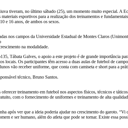
iuva tiveram, no último sábado (25), um momento muito especial. A Eco
 materiais esportivos para a realização dos treinamentos e fundamentais
 10 e 16 anos, de ambos os sexos.
adas nos campos da Universidade Estadual de Montes Claros (Unimonte
o
crescimento na modalidade.
35, Tábata Galves, o apoio a este projeto é de grande importância pa
 locais. Os participantes têm acesso a duas aulas de futebol de campo
alunos vão receber uniforme, que conta com camiseta e short para a prá
sponsável técnico, Bruno Santos.
ferecer treinamento em futebol nos aspectos físicos, técnicos e tático
atuito, com o fornecimento de uniformes e treinamento de alta qualidad
ha após ver que a ideia poderia ajudar no crescimento do garoto. “Vi que
mem e ser humano, além do atleta que pode se tornar. Existe essa possi