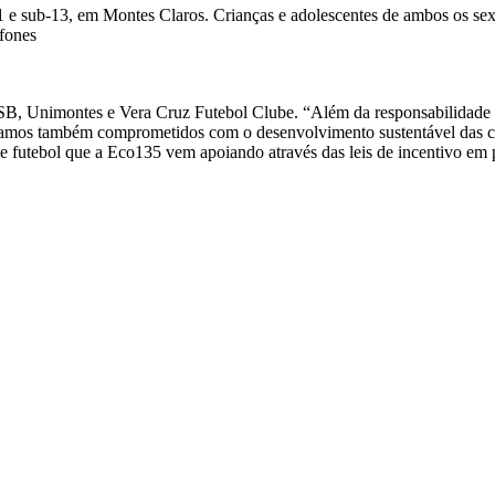
11 e sub-13, em Montes Claros. Crianças e adolescentes de ambos os se
efones
SB, Unimontes e Vera Cruz Futebol Clube. “Além da responsabilidade 
stamos também comprometidos com o desenvolvimento sustentável das cid
 de futebol que a Eco135 vem apoiando através das leis de incentivo 