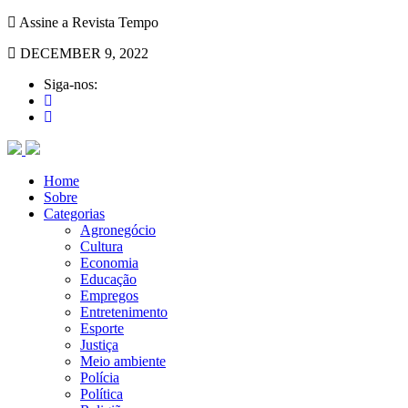
Assine a Revista Tempo
DECEMBER 9, 2022
Siga-nos:
Home
Sobre
Categorias
Agronegócio
Cultura
Economia
Educação
Empregos
Entretenimento
Esporte
Justiça
Meio ambiente
Polícia
Política