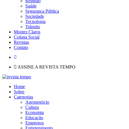
Religião
Saúde
Seguranca Pública
Sociedade
Tecnologia
Trânsito
Montes Claros
Coluna Social
Revistas
Contato
ASSINE A REVISTA TEMPO
Home
Sobre
Categorias
Agronegócio
Cultura
Economia
Educação
Empregos
Entretenimento