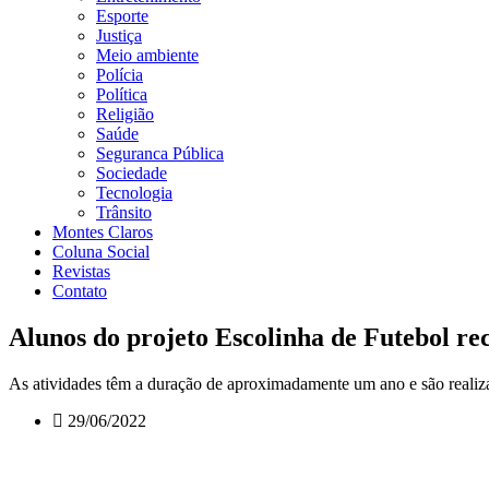
Esporte
Justiça
Meio ambiente
Polícia
Política
Religião
Saúde
Seguranca Pública
Sociedade
Tecnologia
Trânsito
Montes Claros
Coluna Social
Revistas
Contato
Alunos do projeto Escolinha de Futebol re
As atividades têm a duração de aproximadamente um ano e são reali
29/06/2022